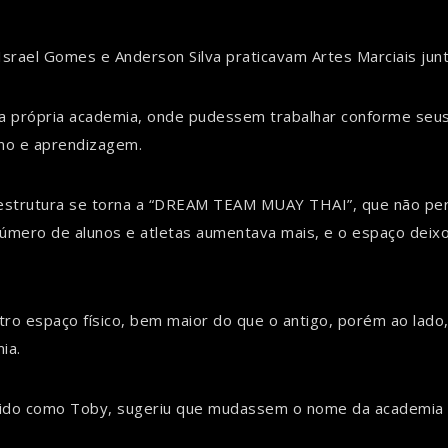
Israel Gomes e Anderson Silva praticavam Artes Marciais jun
a própria academia, onde pudessem trabalhar conforme seus i
ino e aprendizagem.
 estrutura se torna a “DREAM TEAM MUAY THAI”, que não pe
 número de alunos e atletas aumentava mais, e o espaço deix
o espaço físico, bem maior do que o antigo, porém ao lado
ia.
do como Toby, sugeriu que mudassem o nome da academia pa